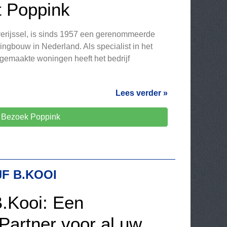
ot Poppink
verijssel, is sinds 1957 een gerenommeerde
ngbouw in Nederland. Als specialist in het
gemaakte woningen heeft het bedrijf
Lees verder »
Bezoek Poppink
F B.KOOI
B.Kooi: Een
Partner voor al uw