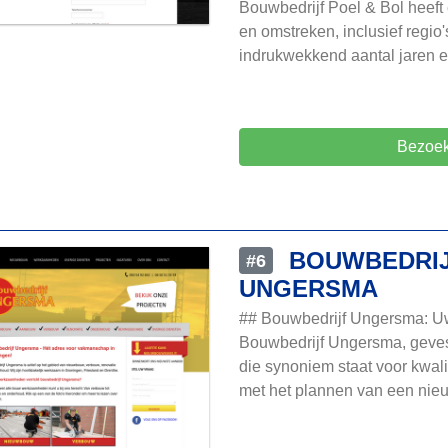
Bouwbedrijf Poel & Bol heef
en omstreken, inclusief regi
indrukwekkend aantal jaren e
Bezoek
BOUWBEDRI
#6
UNGERSMA
## Bouwbedrijf Ungersma: Uw
Bouwbedrijf Ungersma, gevest
die synoniem staat voor kwali
met het plannen van een nie