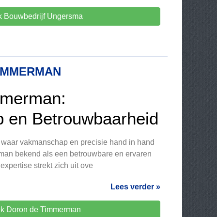
 Bouwbedrijf Ungersma
IMMERMAN
mmerman:
 en Betrouwbaarheid
, waar vakmanschap en precisie hand in hand
man bekend als een betrouwbare en ervaren
expertise strekt zich uit ove
Lees verder »
k Doron de Timmerman