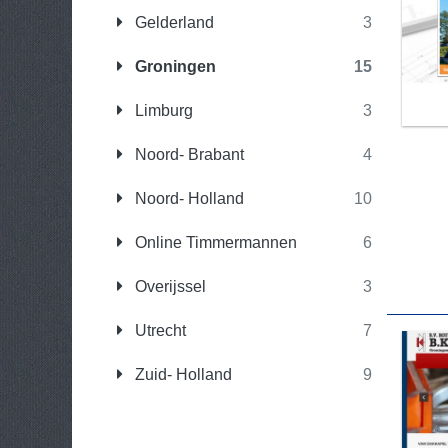
Gelderland
3
Groningen
15
Limburg
3
Noord- Brabant
4
Noord- Holland
10
Online Timmermannen
6
Overijssel
3
Utrecht
7
Zuid- Holland
9