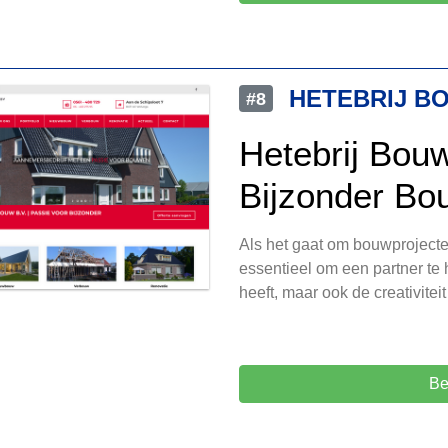
HETEBRIJ B
#8
Hetebrij Bou
Bijzonder B
Als het gaat om bouwprojecte
essentieel om een partner te 
heeft, maar ook de creativitei
Be