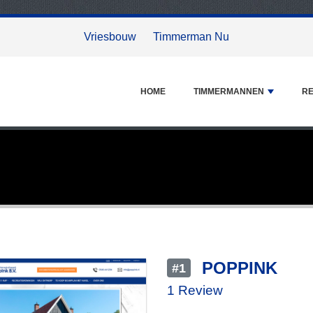
Vriesbouw
Timmerman Nu
HOME
TIMMERMANNEN
RE
POPPINK
#1
1 Review