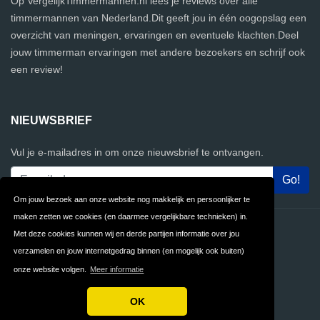
Op VergelijkTimmermannen.nl lees je reviews over alle
timmermannen van Nederland.Dit geeft jou in één oogopslag een
overzicht van meningen, ervaringen en eventuele klachten.Deel
jouw timmerman ervaringen met andere bezoekers en schrijf ook
een review!
NIEUWSBRIEF
Vul je e-mailadres in om onze nieuwsbrief te ontvangen.
Om jouw bezoek aan onze website nog makkelijk en persoonlijker te
maken zetten we cookies (en daarmee vergelijkbare technieken) in.
Contact
Privacy
Met deze cookies kunnen wij en derde partijen informatie over jou
verzamelen en jouw internetgedrag binnen (en mogelijk ook buiten)
Algemene
FAQ
onze website volgen.
Meer informatie
Voorwaarden
OK
Copyright © 2026 VergelijkTimmermannen