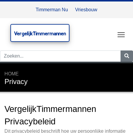
Timmerman Nu
Vriesbouw
VergelijkTimmermannen
Tog
HOME
Privacy
VergelijkTimmermannen
Privacybeleid
Dit privacybeleid beschrijft hoe uw persoonlijke informatie